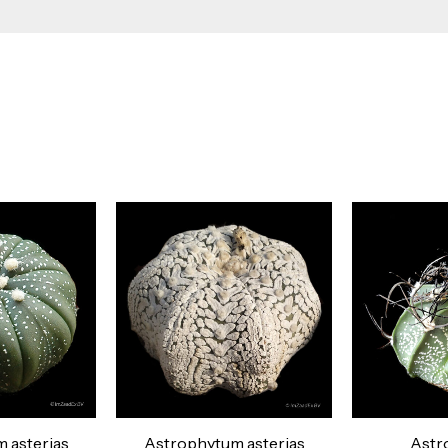
 asterias
Astrophytum asterias
Astr