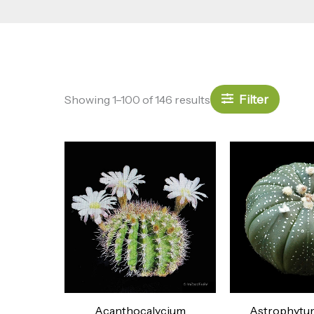
Filter
Showing 1–100 of 146 results
Acanthocalycium
Astrophytum