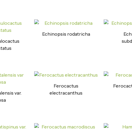
Echinopsis rodatricha
Ech
ulocactus
subd
tatus
Ferocactus
Ferocact
lensis var.
electracanthus
osa