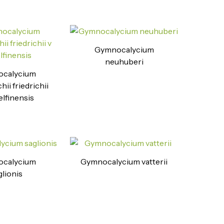
Gymnocalycium
neuhuberi
calycium
ii friedrichii
delfinensis
calycium
Gymnocalycium vatterii
glionis