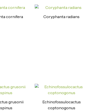
ta cornifera
Coryphanta radians
ctus grusonii
Echinofossulocactus
ispinus
coptonogonus