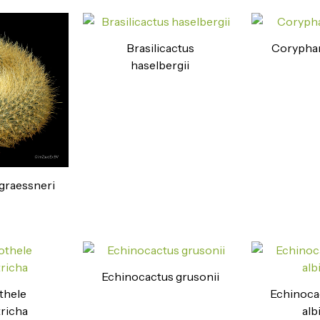
Brasilicactus
Coryphan
haselbergii
 graessneri
Echinocactus grusonii
thele
Echinoca
richa
alb