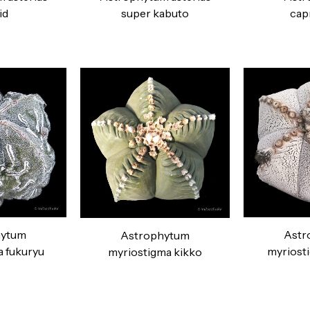
id
super kabuto
cap
hytum
Astr
Astrophytum
 fukuryu
myriost
myriostigma kikko