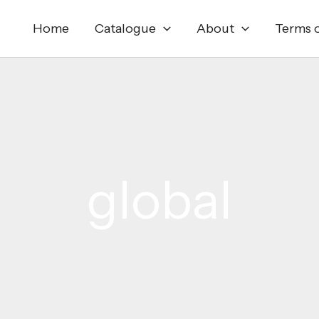
Home
Catalogue
About
Terms o
global