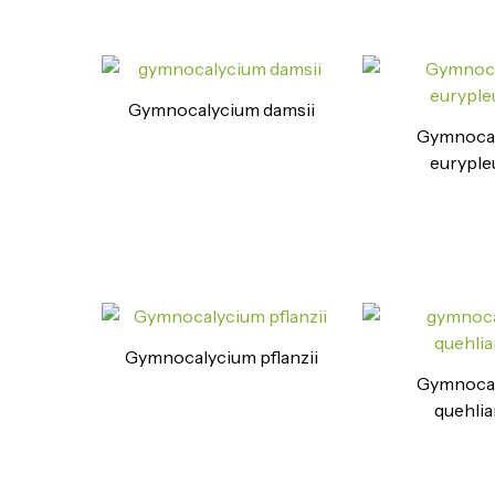
Gymnocalycium damsii
Gymnoca
eurypl
Gymnocalycium pflanzii
Gymnoca
quehli