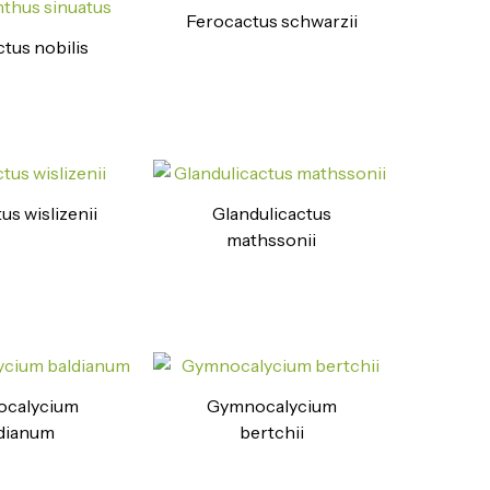
Ferocactus schwarzii
tus nobilis
us wislizenii
Glandulicactus
mathssonii
calycium
Gymnocalycium
dianum
bertchii