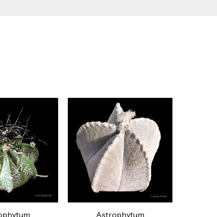
ophytum
Astrophytum