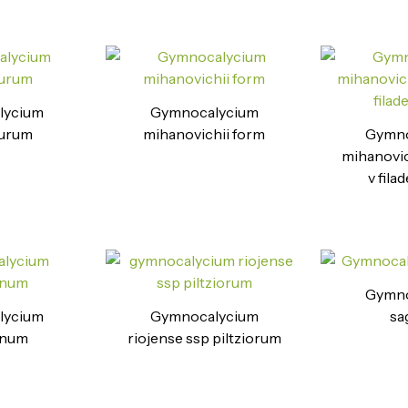
lycium
Gymnocalycium
eurum
mihanovichii form
Gymno
mihanovich
v fila
Gymno
lycium
Gymnocalycium
sa
anum
riojense ssp piltziorum