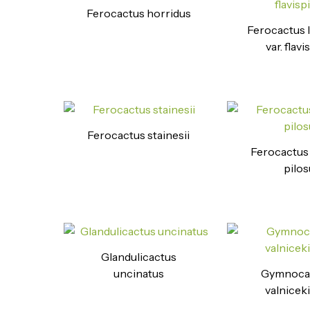
Ferocactus horridus
Ferocactus l
var. flav
Ferocactus stainesii
Ferocactus 
pilos
Glandulicactus
uncinatus
Gymnoca
valnice