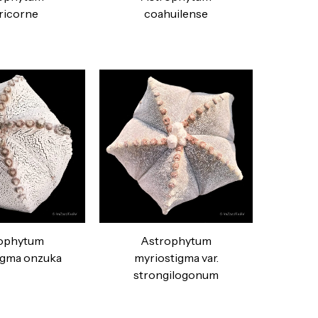
ricorne
coahuilense
ophytum
Astrophytum
igma onzuka
myriostigma var.
strongilogonum