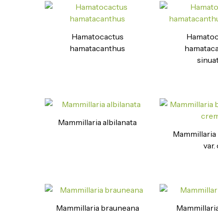
Hamatocactus
Hamatoc
hamatacanthus
hamatac
sinua
Mammillaria albilanata
Mammillaria
var. 
Mammillaria brauneana
Mammillaria