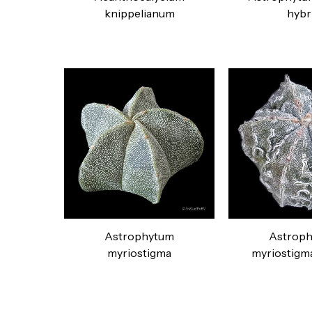
knippelianum
hybr
Astrophytum
Astrop
myriostigma
myriostigma