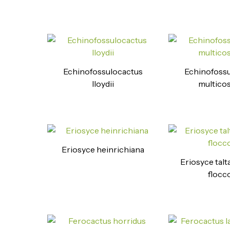
Echinofossulocactus
Echinofoss
lloydii
multicos
Eriosyce heinrichiana
Eriosyce talta
flocc