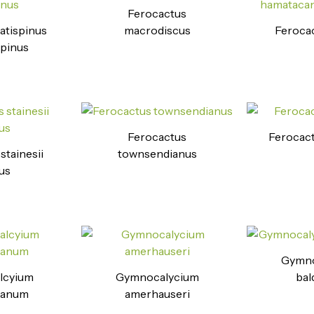
Ferocactus
atispinus
macrodiscus
Ferocac
ispinus
Ferocactus
Ferocact
stainesii
townsendianus
us
Gymno
lcyium
Gymnocalycium
bal
kianum
amerhauseri