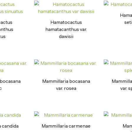
Hama
actus
Hamatocactus
set
anthus
hamatacanthus var.
tus
dawisii
 bocasana
Mammillaria bocasana
Mammilla
c
var. rosea
var. 
 candida
Mammillaria carmenae
Mamm