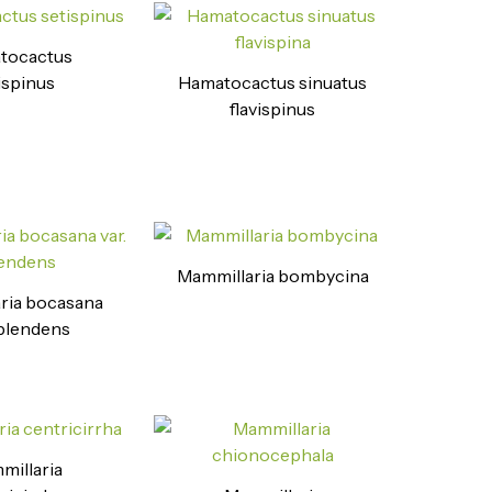
tocactus
ispinus
Hamatocactus sinuatus
flavispinus
Mammillaria bombycina
ria bocasana
splendens
illaria